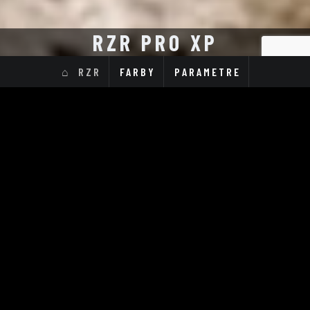
RZR PRO XP
RZR
FARBY
PARAMETRE
RZR Pro XP Ultimate
39 990 €
Cena od
vrátane DPH