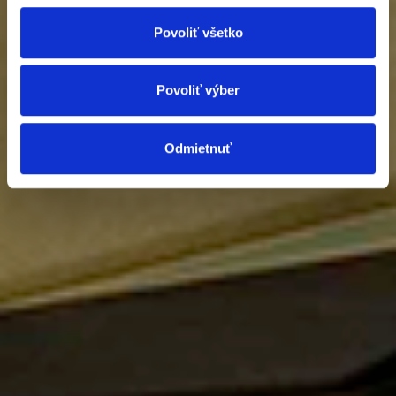
Povoliť všetko
Povoliť výber
Odmietnuť